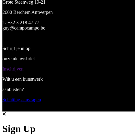
Grote Steenweg 19-21
2600 Berchem Antwerpen
T. +32 3 218 47 77
guy@campocampo.be
Schrijf je in op
onze nieuwsbrief
Inschrijven
Wilt u een kunstwerk
aanbieden?
Schatting aanvragen
Sign Up