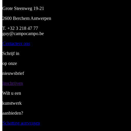
Grote Steenweg 19-21
2600 Berchem Antwerpen
T. +32 3 218 47 77
guy@campocampo.be
Contacteer ons
Schrijf in
op onze
nieuwsbrief
Inschrijven
Wilt u een
kunstwerk
aanbieden?
Schatting aanvragen