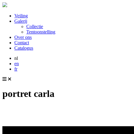
Veiling
Galerij
Collectie
Tentoonstelling
Over ons
Contact
Catalogus
nl
en
fr
portret carla