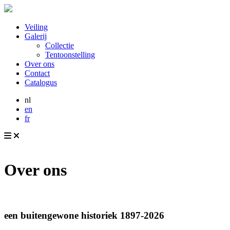
Veiling
Galerij
Collectie
Tentoonstelling
Over ons
Contact
Catalogus
nl
en
fr
Over ons
een buitengewone historiek 1897-2026