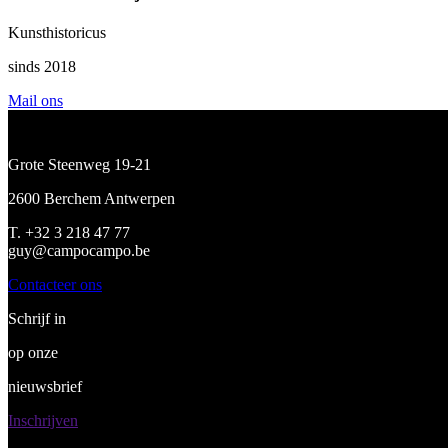
Kunsthistoricus
sinds 2018
Mail ons
Grote Steenweg 19-21
2600 Berchem Antwerpen
T. +32 3 218 47 77
guy@campocampo.be
Contacteer ons
Schrijf in
op onze
nieuwsbrief
Inschrijven