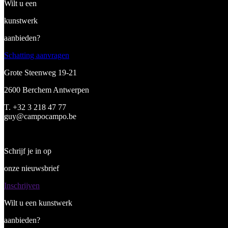
Wilt u een
kunstwerk
aanbieden?
Schatting aanvragen
Grote Steenweg 19-21
2600 Berchem Antwerpen
T. +32 3 218 47 77
guy@campocampo.be
Schrijf je in op
onze nieuwsbrief
Inschrijven
Wilt u een kunstwerk
aanbieden?