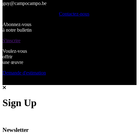
guy@campocampo.be
Contactez-nous
Abonnez-vous
à notre bulletin
S'inscrire
Voulez-vous
offrir
une œuvre
Demande d'estimation
Sign Up
Newsletter