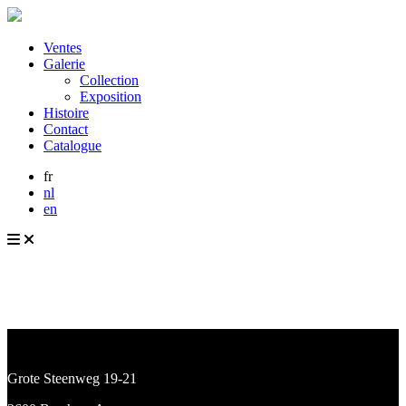
Ventes
Galerie
Collection
Exposition
Histoire
Contact
Catalogue
fr
nl
en
Grote Steenweg 19-21