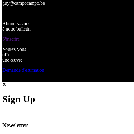
guy@campocampo.be
Abonnez-vous
à notre bulletin
S'inscrire
Voulez-vous
offrir
une œuvre
Demande d'estimation
Sign Up
Newsletter